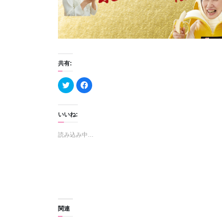
共有:
ク
F
リ
a
ッ
c
ク
e
し
b
て
o
いいね:
T
o
w
k
i
で
読み込み中…
t
共
t
有
e
す
r
る
で
に
共
は
有
ク
(
リ
新
ッ
し
ク
い
し
ウ
て
ィ
く
関連
ン
だ
ド
さ