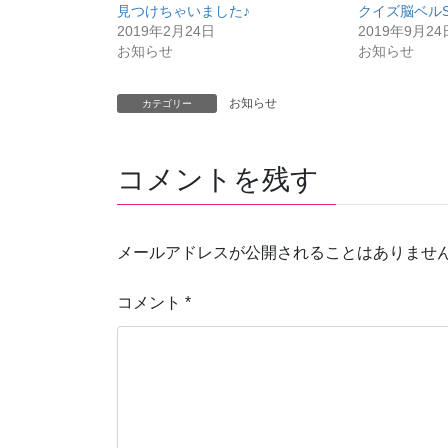
ウ
い
見つけちゃいました♪
クイズ脳ベルS
で
(
2019年2月24日
2019年9月24
開
新
き
し
お知らせ
お知らせ
ま
い
す
ウ
)
ィ
ン
ド
お知らせ
カテゴリー
ウ
で
開
き
ま
コメントを残す
す
)
メールアドレスが公開されることはありませ
コメント
*