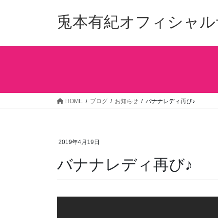
コ
ナ
ン
ビ
兎本有紀オフィシャル
テ
ゲ
ン
ー
ツ
シ
へ
ョ
ス
ン
キ
に
ッ
移
HOME
ブログ
お知らせ
バナナレディ再び♪
プ
動
2019年4月19日
バナナレディ再び♪