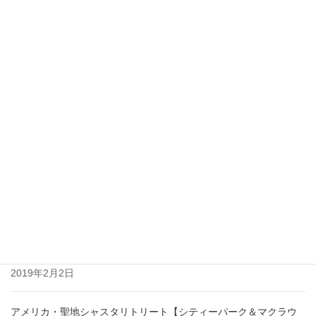
2020年3月19日
東京マハロ「あるいは真ん中に座るのが俺」共演
者ご紹介！依田啓嗣くん♪
2020年3月18日
最近の投稿
アメリカ・聖地シャスタリトリート【アンのワークショップ】
（2019.1）
2019年2月2日
アメリカ・聖地シャスタリトリート【シャスタ山＆UFO雲】
（2019.1）
2019年2月2日
アメリカ・聖地シャスタリトリート【シティーパーク＆マクラウ